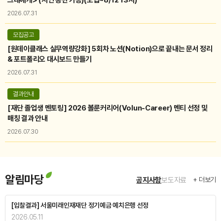
접수마감
대학생 장학금
서울인재대학장학금
2026.07.31
2026년 상반기 서울인재대학장학금(2학년 이상)
모집공고
모집기간
2026.03.24 (10:00) ~ 2026.03.31 (16:00)
[원데이클래스 실무역량강화] 5회차 노션(Notion)으로 끝내는 문서 정리
장학금액
2학년 이상: 400만원 (2회 분할 지급), 1학년: 200만원 (1회 지급)
& 포트폴리오 대시보드 만들기
2026.07.31
결과안내
[재단 졸업생 멘토링] 2026 볼룬커리어(Volun-Career) 멘티 선정 및
매칭 결과 안내
2026.07.30
알림마당
+ 더보기
공지사항
보도자료
[입찰결과] 서울미래인재재단 정기예금 예치은행 선정
2026.05.11