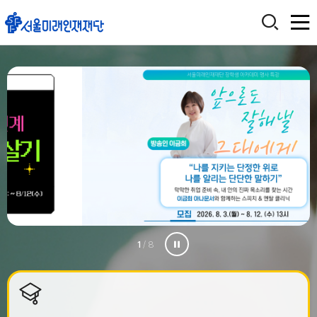
2
/ 8